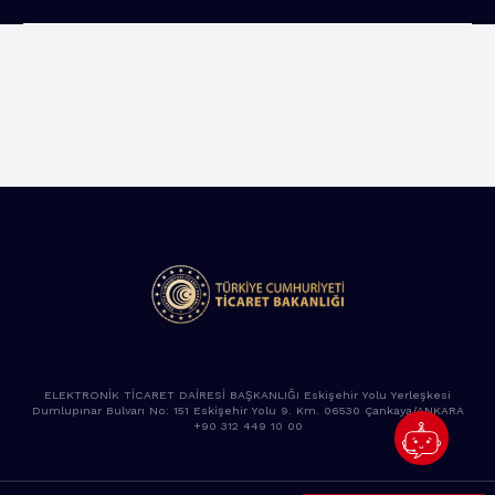
ELEKTRONİK TİCARET DAİRESİ BAŞKANLIĞI Eskişehir Yolu Yerleşkesi
Dumlupınar Bulvarı No: 151 Eskişehir Yolu 9. Km. 06530 Çankaya/ANKARA
+90 312 449 10 00