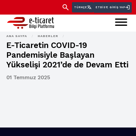
TÜRKÇE
ETBİS'E GIRIŞ YAP
ANA SAYFA
/
HABERLER
/
E-Ticaretin COVID-19
Pandemisiyle Başlayan
Yükselişi 2021’de de Devam Etti
01 Temmuz 2025