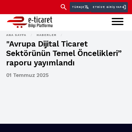
TÜRKÇE
ETBİS'E GIRIŞ YAP
ANA SAYFA
/
HABERLER
/
"Avrupa Dijital Ticaret
Sektörünün Temel Öncelikleri”
raporu yayımlandı
01 Temmuz 2025