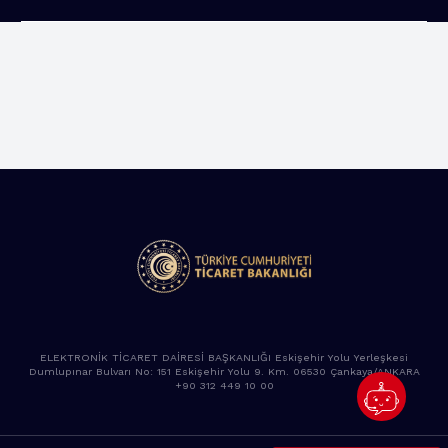
ELEKTRONİK TİCARET DAİRESİ BAŞKANLIĞI Eskişehir Yolu Yerleşkesi
Dumlupınar Bulvarı No: 151 Eskişehir Yolu 9. Km. 06530 Çankaya/ANKARA
+90 312 449 10 00