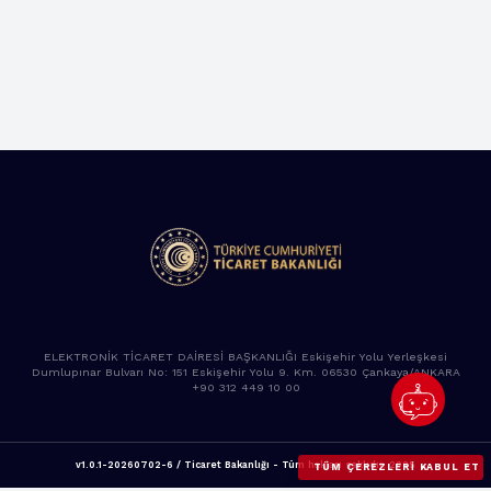
ELEKTRONİK TİCARET DAİRESİ BAŞKANLIĞI Eskişehir Yolu Yerleşkesi
Dumlupınar Bulvarı No: 151 Eskişehir Yolu 9. Km. 06530 Çankaya/ANKARA
+90 312 449 10 00
v1.0.1-20260702-6 / Ticaret Bakanlığı - Tüm hakları saklıdır. 2025
TÜM ÇEREZLERI KABUL ET