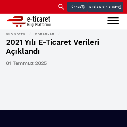
TÜRKÇE
ETBİS'E GIRIŞ YAP
ANA SAYFA
/
HABERLER
/
2021 Yılı E-Ticaret Verileri
Açıklandı
01 Temmuz 2025