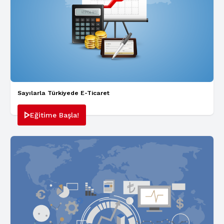
Sayılarla Türkiyede E-Ticaret
Eğitime Başla!