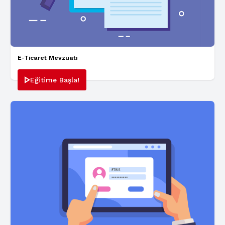
E-Ticaret Mevzuatı
Eğitime Başla!