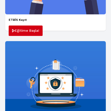
ETBİS Kayıt
Eğitime Başla!