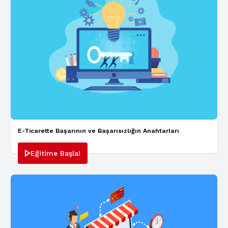
E-Ticarette Başarının ve Başarısızlığın Anahtarları
Eğitime Başla!