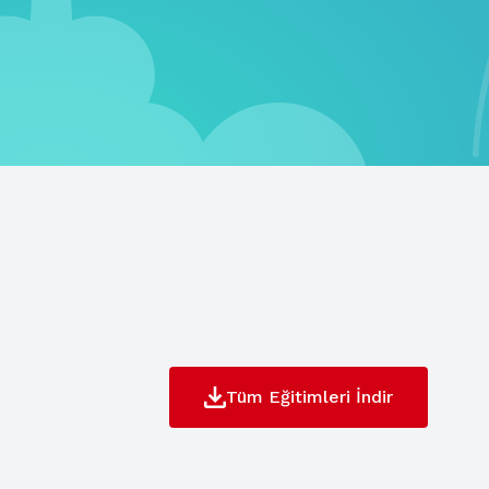
Tüm Eğitimleri İndir