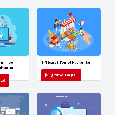
rının ve
E-Ticaret Temel Kavramlar
ahtarları
Eğitime Başla!
la!