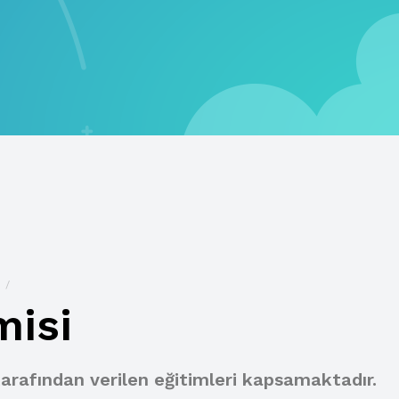
/
misi
tarafından verilen eğitimleri kapsamaktadır.