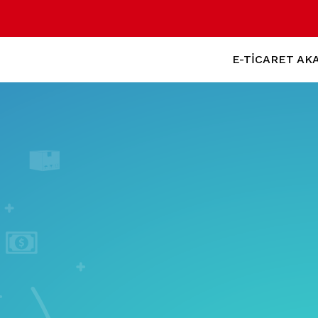
E-TİCARET AK