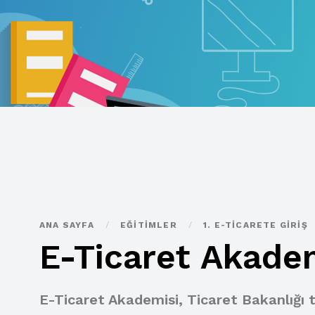
ANA SAYFA
/
EĞITIMLER
/
1. E-TICARETE GIRIŞ
E-Ticaret Akade
E-Ticaret Akademisi, Ticaret Bakanlığı 