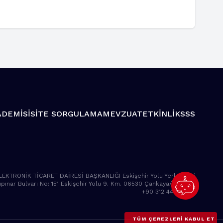
ADEMİSİ
SİTE SORGULAMA
MEVZUAT
ETKİNLİK
SSS
LEKTRONİK TİCARET DAİRESİ BAŞKANLIĞI Eskişehir Yolu Yerleşkesi
pınar Bulvarı No: 151 Eskişehir Yolu 9. Km. 06530 Çankaya/ANKARA
+90 312 449 10 00
TÜM ÇEREZLERI KABUL ET