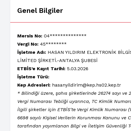
Genel Bilgiler
Mersis No:
04**************
Vergi No:
45********
İşletme Adı:
HASAN YILDIRIM ELEKTRONİK BİLGİ
LİMİTED ŞİRKETİ.-ANTALYA ŞUBESİ
ETBİS’e Kayıt Tarihi:
5.03.2026
İşletme Türü:
Kep Adresleri:
hasanyildirim@kep.hs02.kep.tr
* Bilindiği üzere, şahıs şirketlerinde 26274 sayı v
Vergi Numarası Tebliği uyarınca, TC Kimlik Numara
İlgili şirketler için ETBİS'te Vergi Kimlik Numarası
6698 sayılı Kişisel Verilerin Korunması Kanunu ve
tarafından yayımlanan Bilgi ve İletişim Güvenliği 