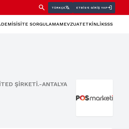
TÜRKÇE
ETBİS'E GIRIŞ YAP
ADEMİSİ
SİTE SORGULAMA
MEVZUAT
ETKİNLİK
SSS
İTED ŞİRKETİ.-ANTALYA