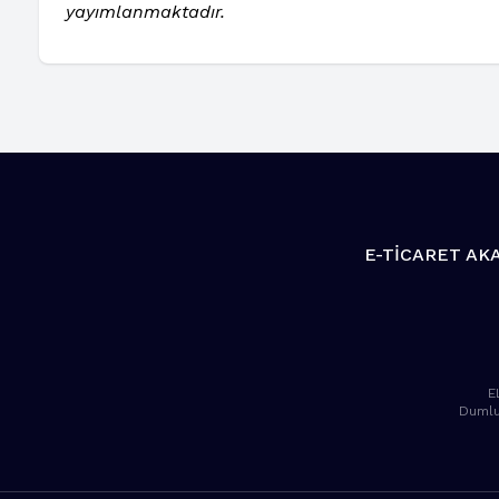
yayımlanmaktadır.
E-TİCARET AK
E
Dumlu