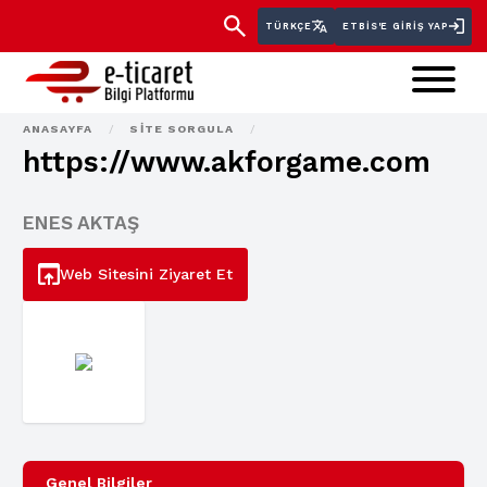
TÜRKÇE
ETBİS'E GIRIŞ YAP
ANASAYFA
/
SITE SORGULA
/
https://www.akforgame.com
ENES AKTAŞ
Web Sitesini Ziyaret Et
Genel Bilgiler