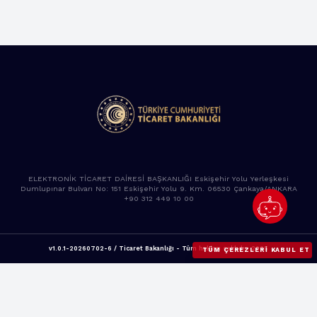
ELEKTRONİK TİCARET DAİRESİ BAŞKANLIĞI Eskişehir Yolu Yerleşkesi
Dumlupınar Bulvarı No: 151 Eskişehir Yolu 9. Km. 06530 Çankaya/ANKARA
+90 312 449 10 00
v1.0.1-20260702-6 / Ticaret Bakanlığı - Tüm hakları saklıdır. 2025
TÜM ÇEREZLERI KABUL ET