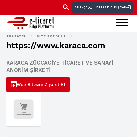
TÜRKÇE
ETBİS'E GIRIŞ YAP
ANASAYFA
/
SITE SORGULA
/
https://www.karaca.com
KARACA ZÜCCACİYE TİCARET VE SANAYİ
ANONİM ŞİRKETİ
Web Sitesini Ziyaret Et