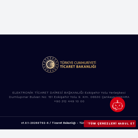
ELEKTRONİK TİCARET DAİRESİ BAŞKANLIĞI Eskişehir Yolu Yerleşkesi
Dumlupınar Bulvarı No: 151 Eskişehir Yolu 9. Km. 06530 Çankaya/ANKARA
+90 312 449 10 00
v1.0.1-20260702-6 / Ticaret Bakanlığı - Tüm hakları saklıdır. 2025
TÜM ÇEREZLERI KABUL ET