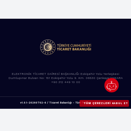
ELEKTRONİK TİCARET DAİRESİ BAŞKANLIĞI Eskişehir Yolu Yerleşkesi
Dumlupınar Bulvarı No: 151 Eskişehir Yolu 9. Km. 06530 Çankaya/ANKARA
+90 312 449 10 00
v1.0.1-20260702-6 / Ticaret Bakanlığı - Tüm hakları saklıdır. 2025
TÜM ÇEREZLERI KABUL ET