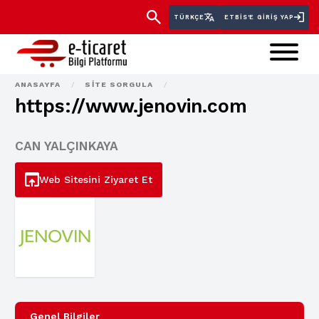
TÜRKÇE
ETBİS'E GIRIŞ YAP
ANASAYFA
/
SITE SORGULA
/
https://www.jenovin.com
CAN YALÇINKAYA
Web Sitesini Ziyaret Et
Genel Bilgiler