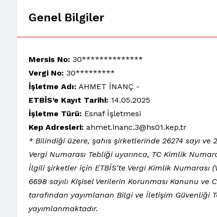
Genel Bilgiler
Mersis No:
30**************
Vergi No:
30*********
İşletme Adı:
AHMET İNANÇ -
ETBİS’e Kayıt Tarihi:
14.05.2025
İşletme Türü:
Esnaf İşletmesi
Kep Adresleri:
ahmet.inanc.3@hs01.kep.tr
* Bilindiği üzere, şahıs şirketlerinde 26274 sayı v
Vergi Numarası Tebliği uyarınca, TC Kimlik Numara
İlgili şirketler için ETBİS'te Vergi Kimlik Numarası
6698 sayılı Kişisel Verilerin Korunması Kanunu ve
tarafından yayımlanan Bilgi ve İletişim Güvenliği 
yayımlanmaktadır.