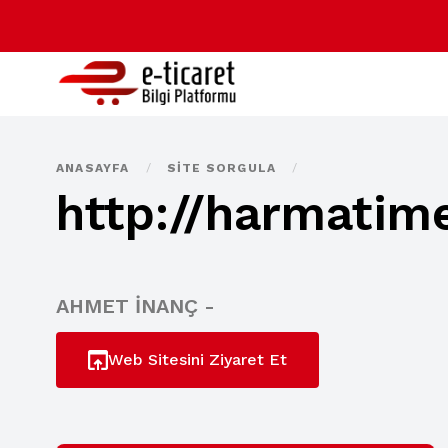
ANASAYFA
/
SITE SORGULA
/
http://harmatim
AHMET İNANÇ -
Web Sitesini Ziyaret Et