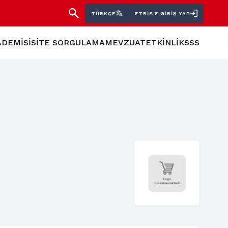
TÜRKÇE
ETBİS'E GIRIŞ YAP
ADEMİSİ
SİTE SORGULAMA
MEVZUAT
ETKİNLİK
SSS