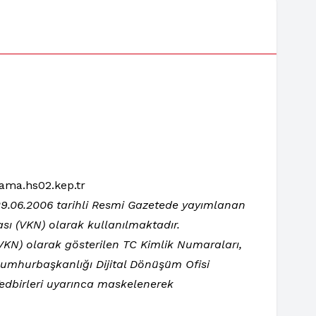
ama.hs02.kep.tr
e 29.06.2006 tarihli Resmi Gazetede yayımlanan
sı (VKN) olarak kullanılmaktadır.
 (VKN) olarak gösterilen TC Kimlik Numaraları,
 Cumhurbaşkanlığı Dijital Dönüşüm Ofisi
Tedbirleri uyarınca maskelenerek