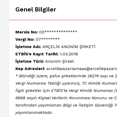
Genel Bilgiler
Mersis No:
00**************
Vergi No:
07********
İşletme Adı:
ARÇELİK ANONİM ŞİRKETİ
ETBİS’e Kayıt Tarihi:
1.03.2018
İşletme Türü:
Anonim Şirket
Kep Adresleri:
arcelikpazarlamaas@arcelikpazarl
* Bilindiği üzere, şahıs şirketlerinde 26274 sayı v
Vergi Numarası Tebliği uyarınca, TC Kimlik Numara
İlgili şirketler için ETBİS'te Vergi Kimlik Numarası
6698 sayılı Kişisel Verilerin Korunması Kanunu ve
tarafından yayımlanan Bilgi ve İletişim Güvenliği 
yayımlanmaktadır.