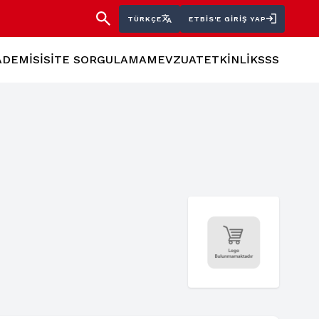
TÜRKÇE
ETBİS'E GIRIŞ YAP
ADEMİSİ
SİTE SORGULAMA
MEVZUAT
ETKİNLİK
SSS