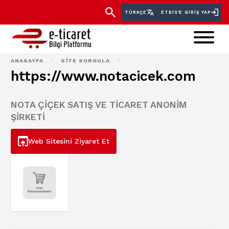
TÜRKÇE
ETBİS'E GIRIŞ YAP
ANASAYFA
/
SITE SORGULA
/
https://www.notacicek.com
NOTA ÇİÇEK SATIŞ VE TİCARET ANONİM
ŞİRKETİ
Web Sitesini Ziyaret Et