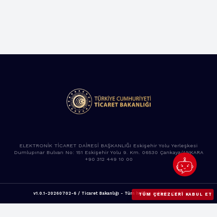
ELEKTRONİK TİCARET DAİRESİ BAŞKANLIĞI Eskişehir Yolu Yerleşkesi
Dumlupınar Bulvarı No: 151 Eskişehir Yolu 9. Km. 06530 Çankaya/ANKARA
+90 312 449 10 00
v1.0.1-20260702-6 / Ticaret Bakanlığı - Tüm hakları saklıdır. 2025
TÜM ÇEREZLERI KABUL ET