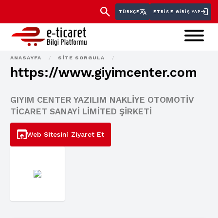
TÜRKÇE
ETBİS'E GIRIŞ YAP
ANASAYFA
/
SITE SORGULA
/
https://www.giyimcenter.com
GIYIM CENTER YAZILIM NAKLİYE OTOMOTİV
TİCARET SANAYİ LİMİTED ŞİRKETİ
Web Sitesini Ziyaret Et