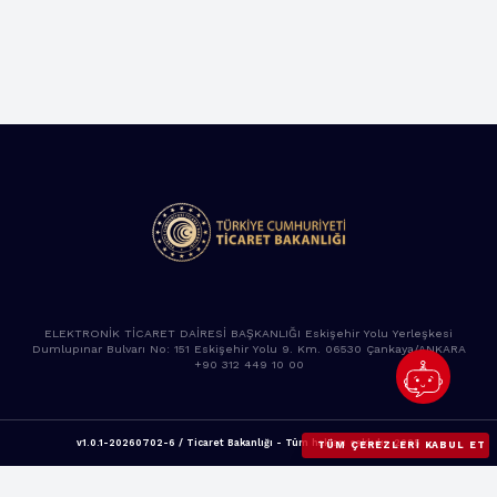
ELEKTRONİK TİCARET DAİRESİ BAŞKANLIĞI Eskişehir Yolu Yerleşkesi
Dumlupınar Bulvarı No: 151 Eskişehir Yolu 9. Km. 06530 Çankaya/ANKARA
+90 312 449 10 00
v1.0.1-20260702-6 / Ticaret Bakanlığı - Tüm hakları saklıdır. 2025
TÜM ÇEREZLERI KABUL ET