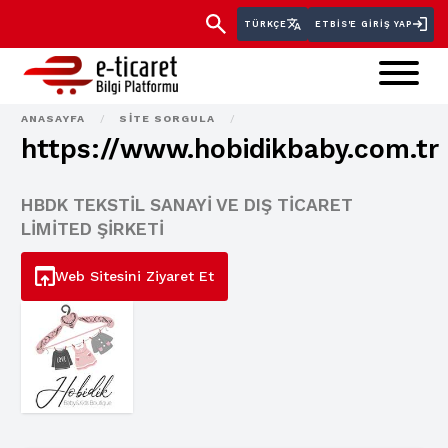
TÜRKÇE
ETBİS'E GIRIŞ YAP
ANASAYFA
/
SITE SORGULA
/
https://www.hobidikbaby.com.tr
HBDK TEKSTİL SANAYİ VE DIŞ TİCARET
LİMİTED ŞİRKETİ
Web Sitesini Ziyaret Et