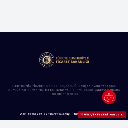
ELEKTRONİK TİCARET DAİRESİ BAŞKANLIĞI Eskişehir Yolu Yerleşkesi
Dumlupınar Bulvarı No: 151 Eskişehir Yolu 9. Km. 06530 Çankaya/ANKARA
+90 312 449 10 00
v1.0.1-20260702-6 / Ticaret Bakanlığı - Tüm hakları saklıdır. 2025
TÜM ÇEREZLERI KABUL ET