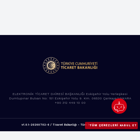
ELEKTRONİK TİCARET DAİRESİ BAŞKANLIĞI Eskişehir Yolu Yerleşkesi
Dumlupınar Bulvarı No: 151 Eskişehir Yolu 9. Km. 06530 Çankaya/ANKARA
+90 312 449 10 00
v1.0.1-20260702-6 / Ticaret Bakanlığı - Tüm hakları saklıdır. 2025
TÜM ÇEREZLERI KABUL ET