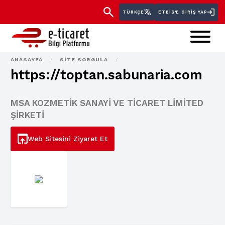
TÜRKÇE
ETBİS'E GIRIŞ YAP
ANASAYFA
/
SITE SORGULA
/
https://toptan.sabunaria.com
MSA KOZMETİK SANAYİ VE TİCARET LİMİTED
ŞİRKETİ
Web Sitesini Ziyaret Et