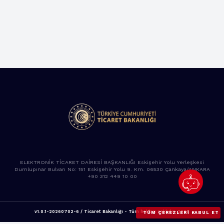
ELEKTRONİK TİCARET DAİRESİ BAŞKANLIĞI Eskişehir Yolu Yerleşkesi
Dumlupınar Bulvarı No: 151 Eskişehir Yolu 9. Km. 06530 Çankaya/ANKARA
+90 312 449 10 00
v1.0.1-20260702-6 / Ticaret Bakanlığı - Tüm hakları saklıdır. 2025
TÜM ÇEREZLERI KABUL ET