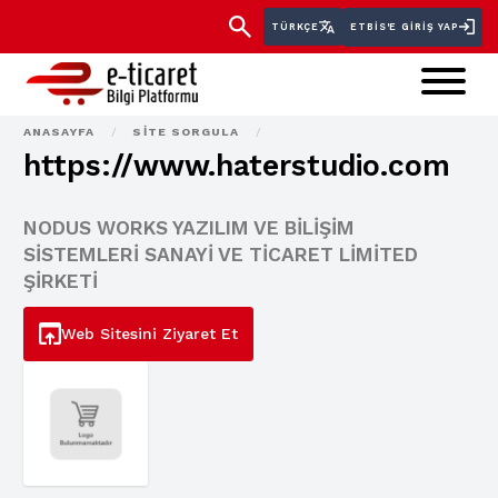
TÜRKÇE
ETBİS'E GIRIŞ YAP
ANASAYFA
/
SITE SORGULA
/
https://www.haterstudio.com
NODUS WORKS YAZILIM VE BİLİŞİM
SİSTEMLERİ SANAYİ VE TİCARET LİMİTED
ŞİRKETİ
Web Sitesini Ziyaret Et