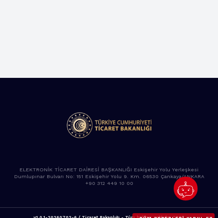
ELEKTRONİK TİCARET DAİRESİ BAŞKANLIĞI Eskişehir Yolu Yerleşkesi
Dumlupınar Bulvarı No: 151 Eskişehir Yolu 9. Km. 06530 Çankaya/ANKARA
+90 312 449 10 00
v1.0.1-20260702-6 / Ticaret Bakanlığı - Tüm hakları saklıdır. 2025