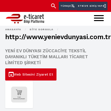
TÜRKÇE
ETBİS'E GIRIŞ YAP
ANASAYFA
/
SITE SORGULA
/
http://www.yenievdunyasi.com.tr
YENİ EV DÜNYASI ZÜCCACİYE TEKSTİL
DAYANIKLI TÜKETİM MALLARI TİCARET
LİMİTED ŞİRKETİ
Web Sitesini Ziyaret Et