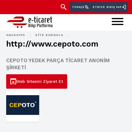
TÜRKÇE
ETBİS'E GIRIŞ YAP
ANASAYFA
/
SITE SORGULA
/
http://www.cepoto.com
CEPOTO YEDEK PARÇA TİCARET ANONİM
ŞİRKETİ
Web Sitesini Ziyaret Et