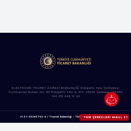
ELEKTRONİK TİCARET DAİRESİ BAŞKANLIĞI Eskişehir Yolu Yerleşkesi
Dumlupınar Bulvarı No: 151 Eskişehir Yolu 9. Km. 06530 Çankaya/ANKARA
+90 312 449 10 00
v1.0.1-20260702-6 / Ticaret Bakanlığı - Tüm hakları saklıdır. 2025
TÜM ÇEREZLERI KABUL ET