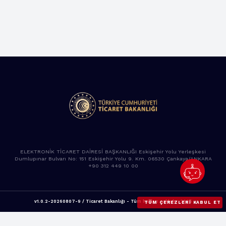
ELEKTRONİK TİCARET DAİRESİ BAŞKANLIĞI Eskişehir Yolu Yerleşkesi
Dumlupınar Bulvarı No: 151 Eskişehir Yolu 9. Km. 06530 Çankaya/ANKARA
+90 312 449 10 00
v1.0.2-20260807-9 / Ticaret Bakanlığı - Tüm hakları saklıdır. 2025
TÜM ÇEREZLERI KABUL ET