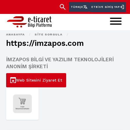
TÜRKÇE
ETBİS'E GIRIŞ YAP
ANASAYFA
/
SITE SORGULA
/
https://imzapos.com
İMZAPOS BİLGİ VE YAZILIM TEKNOLOJİLERİ
ANONİM ŞİRKETİ
Web Sitesini Ziyaret Et