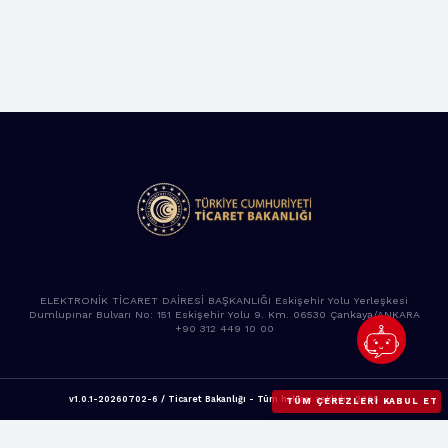
ELEKTRONİK TİCARET DAİRESİ BAŞKANLIĞI Eskişehir Yolu Yerleşkesi
Dumlupınar Bulvarı No: 151 Eskişehir Yolu 9. Km. 06530 Çankaya/ANKARA
+90 312 449 10 00
v1.0.1-20260702-6 / Ticaret Bakanlığı - Tüm hakları saklıdır. 2025
TÜM ÇEREZLERI KABUL ET