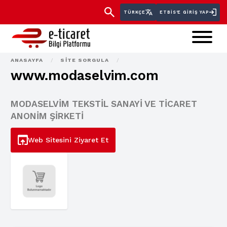
TÜRKÇE
ETBİS'E GIRIŞ YAP
ANASAYFA
/
SITE SORGULA
/
www.modaselvim.com
MODASELVİM TEKSTİL SANAYİ VE TİCARET
ANONİM ŞİRKETİ
Web Sitesini Ziyaret Et