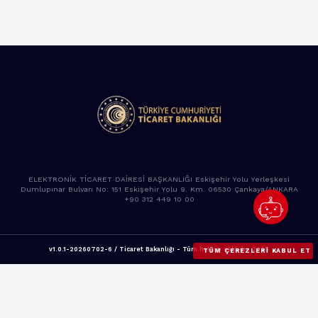
ELEKTRONİK TİCARET DAİRESİ BAŞKANLIĞI Eskişehir Yolu Yerleşkesi
Dumlupınar Bulvarı No: 151 Eskişehir Yolu 9. Km. 06530 Çankaya/ANKARA
+90 312 449 10 00
v1.0.1-20260702-6 / Ticaret Bakanlığı - Tüm hakları saklıdır. 2025
TÜM ÇEREZLERI KABUL ET