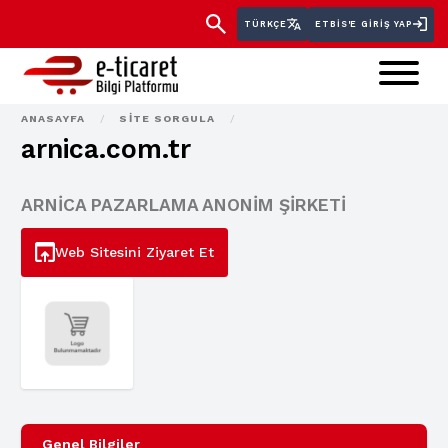
TÜRKÇE
ETBİS'E GIRIŞ YAP
ANASAYFA
/
SITE SORGULA
/
arnica.com.tr
ARNİCA PAZARLAMA ANONİM ŞİRKETİ
Web Sitesini Ziyaret Et
Genel Bilgiler