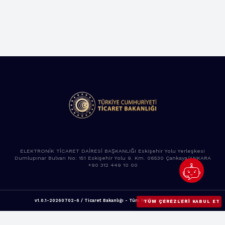
ELEKTRONİK TİCARET DAİRESİ BAŞKANLIĞI Eskişehir Yolu Yerleşkesi
Dumlupınar Bulvarı No: 151 Eskişehir Yolu 9. Km. 06530 Çankaya/ANKARA
+90 312 449 10 00
v1.0.1-20260702-6 / Ticaret Bakanlığı - Tüm hakları saklıdır. 2025
TÜM ÇEREZLERI KABUL ET