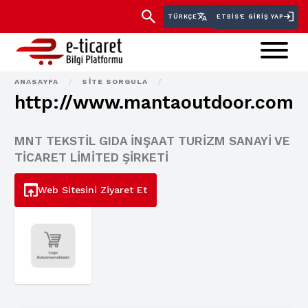
TÜRKÇE
ETBİS'E GIRIŞ YAP
ANASAYFA
/
SITE SORGULA
/
http://www.mantaoutdoor.com
MNT TEKSTİL GIDA İNŞAAT TURİZM SANAYİ VE
TİCARET LİMİTED ŞİRKETİ
Web Sitesini Ziyaret Et