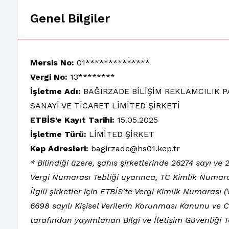
Genel Bilgiler
Mersis No:
01**************
Vergi No:
13********
İşletme Adı:
BAĞIRZADE BİLİŞİM REKLAMCILIK P
SANAYİ VE TİCARET LİMİTED ŞİRKETİ
ETBİS’e Kayıt Tarihi:
15.05.2025
İşletme Türü:
LİMİTED ŞİRKET
Kep Adresleri:
bagirzade@hs01.kep.tr
* Bilindiği üzere, şahıs şirketlerinde 26274 sayı v
Vergi Numarası Tebliği uyarınca, TC Kimlik Numara
İlgili şirketler için ETBİS'te Vergi Kimlik Numarası
6698 sayılı Kişisel Verilerin Korunması Kanunu ve
tarafından yayımlanan Bilgi ve İletişim Güvenliği 