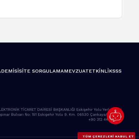
ADEMİSİ
SİTE SORGULAMA
MEVZUAT
ETKİNLİK
SSS
LEKTRONİK TİCARET DAİRESİ BAŞKANLIĞI Eskişehir Yolu Yerleşkesi
pınar Bulvarı No: 151 Eskişehir Yolu 9. Km. 06530 Çankaya/ANKARA
+90 312 449 10 00
TÜM ÇEREZLERI KABUL ET