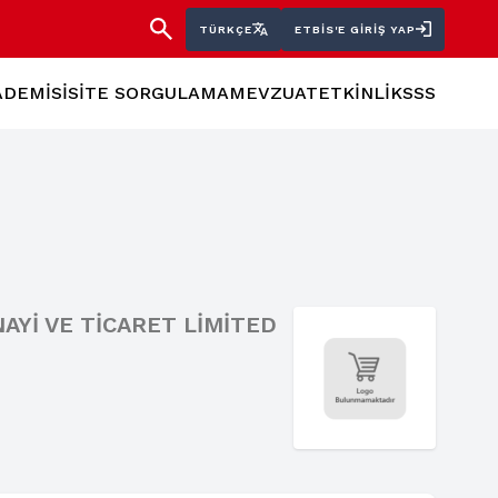
TÜRKÇE
ETBİS'E GIRIŞ YAP
ADEMİSİ
SİTE SORGULAMA
MEVZUAT
ETKİNLİK
SSS
AYİ VE TİCARET LİMİTED