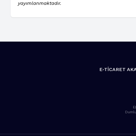
yayımlanmaktadır.
E-TİCARET AK
E
Dumlu