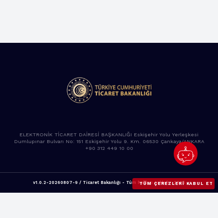
ELEKTRONİK TİCARET DAİRESİ BAŞKANLIĞI Eskişehir Yolu Yerleşkesi
Dumlupınar Bulvarı No: 151 Eskişehir Yolu 9. Km. 06530 Çankaya/ANKARA
+90 312 449 10 00
v1.0.2-20260807-9 / Ticaret Bakanlığı - Tüm hakları saklıdır. 2025
TÜM ÇEREZLERI KABUL ET