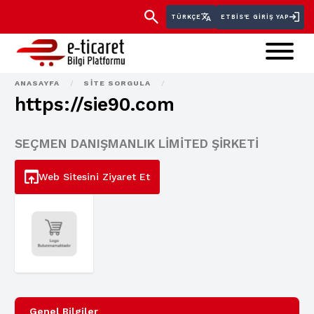
TÜRKÇE
ETBİS'E GIRIŞ YAP
ANASAYFA
/
SITE SORGULA
/
https://sie90.com
SEÇMEN DANIŞMANLIK LİMİTED ŞİRKETİ
Web Sitesini Ziyaret Et
Genel Bilgiler