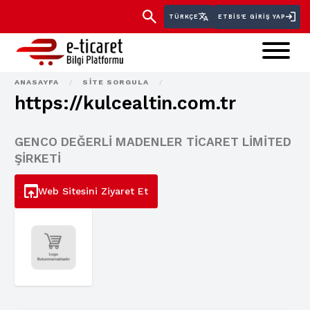
TÜRKÇE
ETBİS'E GIRIŞ YAP
ANASAYFA
/
SITE SORGULA
/
https://kulcealtin.com.tr
GENCO DEĞERLİ MADENLER TİCARET LİMİTED
ŞİRKETİ
Web Sitesini Ziyaret Et