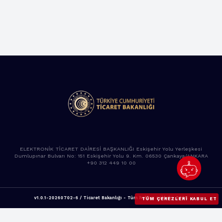
ELEKTRONİK TİCARET DAİRESİ BAŞKANLIĞI Eskişehir Yolu Yerleşkesi
Dumlupınar Bulvarı No: 151 Eskişehir Yolu 9. Km. 06530 Çankaya/ANKARA
+90 312 449 10 00
v1.0.1-20260702-6 / Ticaret Bakanlığı - Tüm hakları saklıdır. 2025
TÜM ÇEREZLERI KABUL ET