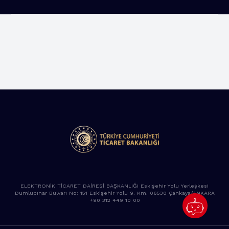
ELEKTRONİK TİCARET DAİRESİ BAŞKANLIĞI Eskişehir Yolu Yerleşkesi
Dumlupınar Bulvarı No: 151 Eskişehir Yolu 9. Km. 06530 Çankaya/ANKARA
+90 312 449 10 00