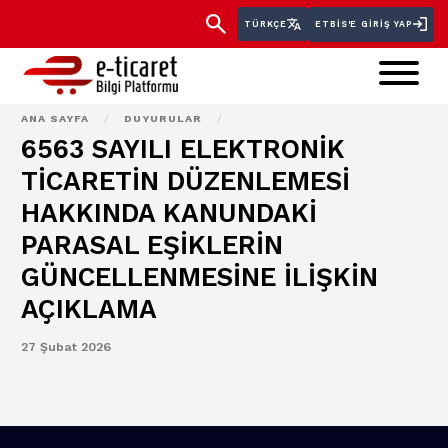
TÜRKÇE
ETBİS'E GIRIŞ YAP
ANA SAYFA
/
DUYURULAR
/
6563 SAYILI ELEKTRONİK
TİCARETİN DÜZENLEMESİ
HAKKINDA KANUNDAKİ
PARASAL EŞİKLERİN
GÜNCELLENMESİNE İLİŞKİN
AÇIKLAMA
27 Şubat 2026