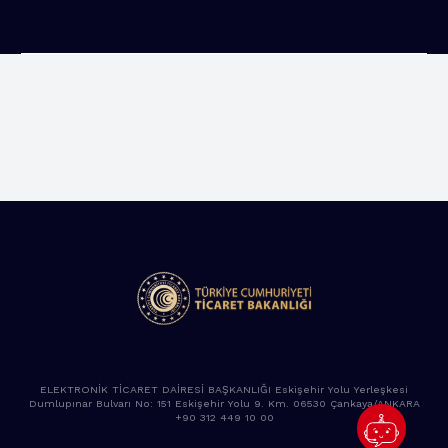
ELEKTRONİK TİCARET DAİRESİ BAŞKANLIĞI Eskişehir Yolu Yerleşkesi
Dumlupınar Bulvarı No: 151 Eskişehir Yolu 9. Km. 06530 Çankaya/ANKARA
+90 312 449 10 00