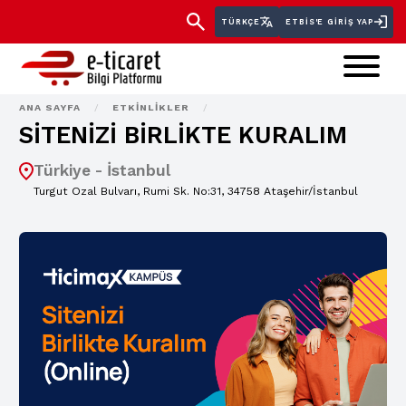
TÜRKÇE
ETBİS'E GIRIŞ YAP
ANA SAYFA
/
ETKINLIKLER
/
SİTENİZİ BİRLİKTE KURALIM
Türkiye - İstanbul
Turgut Ozal Bulvarı, Rumi Sk. No:31, 34758 Ataşehir/İstanbul