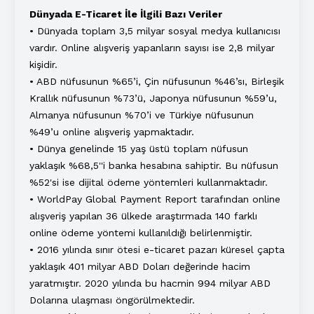
Dünyada E-Ticaret İle İlgili Bazı Veriler
• Dünyada toplam 3,5 milyar sosyal medya kullanıcısı
vardır. Online alışveriş yapanların sayısı ise 2,8 milyar
kişidir.
• ABD nüfusunun %65’i, Çin nüfusunun %46’sı, Birleşik
Krallık nüfusunun %73’ü, Japonya nüfusunun %59’u,
Almanya nüfusunun %70’i ve Türkiye nüfusunun
%49’u online alışveriş yapmaktadır.
• Dünya genelinde 15 yaş üstü toplam nüfusun
yaklaşık %68,5''i banka hesabına sahiptir. Bu nüfusun
%52'si ise dijital ödeme yöntemleri kullanmaktadır.
• WorldPay Global Payment Report tarafından online
alışveriş yapılan 36 ülkede araştırmada 140 farklı
online ödeme yöntemi kullanıldığı belirlenmiştir.
• 2016 yılında sınır ötesi e-ticaret pazarı küresel çapta
yaklaşık 401 milyar ABD Doları değerinde hacim
yaratmıştır. 2020 yılında bu hacmin 994 milyar ABD
Dolarına ulaşması öngörülmektedir.