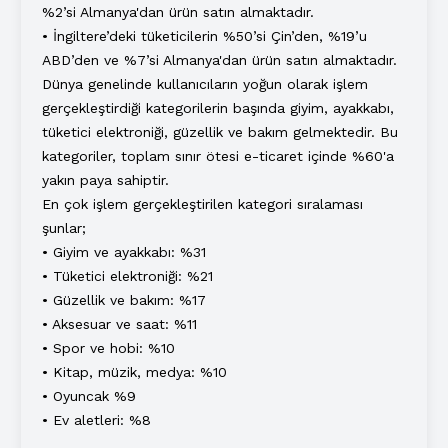
%2’si Almanya'dan ürün satın almaktadır.
• İngiltere’deki tüketicilerin %50’si Çin’den, %19’u
ABD’den ve %7’si Almanya'dan ürün satın almaktadır.
Dünya genelinde kullanıcıların yoğun olarak işlem
gerçekleştirdiği kategorilerin başında giyim, ayakkabı,
tüketici elektroniği, güzellik ve bakım gelmektedir. Bu
kategoriler, toplam sınır ötesi e-ticaret içinde %60'a
yakın paya sahiptir.
En çok işlem gerçekleştirilen kategori sıralaması
şunlar;
• Giyim ve ayakkabı: %31
• Tüketici elektroniği: %21
• Güzellik ve bakım: %17
• Aksesuar ve saat: %11
• Spor ve hobi: %10
• Kitap, müzik, medya: %10
• Oyuncak %9
• Ev aletleri: %8