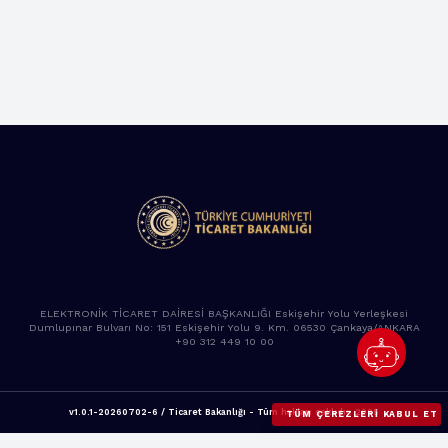
ELEKTRONİK TİCARET DAİRESİ BAŞKANLIĞI Eskişehir Yolu Yerleşkesi
Dumlupınar Bulvarı No: 151 Eskişehir Yolu 9. Km. 06530 Çankaya/ANKARA
+90 312 449 10 00
v1.0.1-20260702-6 / Ticaret Bakanlığı - Tüm hakları saklıdır. 2025
TÜM ÇEREZLERI KABUL ET