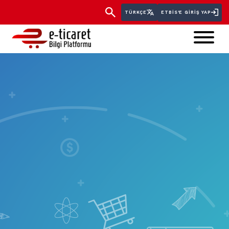
TÜRKÇE
ETBİS'E GIRIŞ YAP