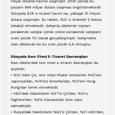
milyar dolarlık hacme ulaşmıştır. 2020 yılında bu
pazarın 994 milyar dolara ulaşması öngörülmektedir.
Dünyada B2B e-ticaret hacmi ise, yaklaşık 10 trilyon
dolara ulaşmıştır. Bu rakam, B2C e-ticaretin 5 katına
tekabül etmektedir. Gelişmiş ülkelerde toplam
perakende satışlar içinde online perakende satışların
oranı yüzde 11,1 olarak gerçekleşmiştir. Gelişmekte
olan ülkelerde ise bu oran yüzde 5,9 olmuştur.
Dünyada Sınır Ötesi E-Ticaret Davranışları
Bazı ülkelerdeki sınır ötesi e-ticaret davranışları da
şöyledir;
• B2C lideri Çin, sınır ötesi ithalat ürünlerinin %42’sini
Japonya'dan, %14’ünü Amerika’dan, %12’sini Hong
Kong'dan temin etmektedir.
• ABD’deki tüketicilerin %57’si Çin’den, %10’u
İngiltere’den, %6’sı Kanada'dan ürün satın
salmaktadır.
• Rusya’daki tüketicilerin %83’ü Çin’den, %5’i ABD’den,