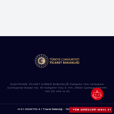
ELEKTRONİK TİCARET DAİRESİ BAŞKANLIĞI Eskişehir Yolu Yerleşkesi
Dumlupınar Bulvarı No: 151 Eskişehir Yolu 9. Km. 06530 Çankaya/ANKARA
+90 312 449 10 00
v1.0.1-20260702-6 / Ticaret Bakanlığı - Tüm hakları saklıdır. 2025
TÜM ÇEREZLERI KABUL ET