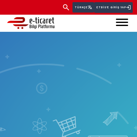
TÜRKÇE
ETBİS'E GIRIŞ YAP