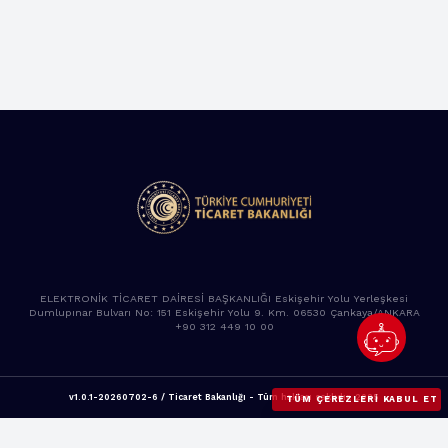
ELEKTRONİK TİCARET DAİRESİ BAŞKANLIĞI Eskişehir Yolu Yerleşkesi
Dumlupınar Bulvarı No: 151 Eskişehir Yolu 9. Km. 06530 Çankaya/ANKARA
+90 312 449 10 00
v1.0.1-20260702-6 / Ticaret Bakanlığı - Tüm hakları saklıdır. 2025
TÜM ÇEREZLERI KABUL ET