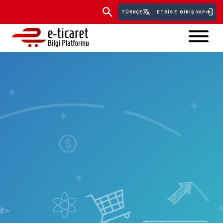
TÜRKÇE
ETBİS'E GIRIŞ YAP