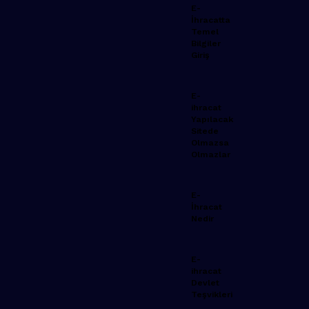
E-
İhracatta
Temel
Bilgiler
Giriş
E-
ihracat
Yapılacak
Sitede
Olmazsa
Olmazlar
E-
İhracat
Nedir
E-
ihracat
Devlet
Teşvikleri