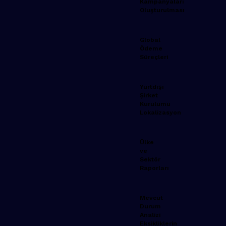
Kampanyaları
Oluşturulması
Global
Ödeme
Süreçleri
Yurtdışı
Şirket
Kurulumu
Lokalizasyon
Ülke
ve
Sektör
Raporları
Mevcut
Durum
Analizi
Eksikliklerin