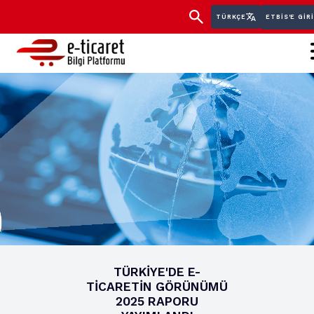
TÜRKÇE
ETBİS'E GIR
TÜRKİYE'DE E-
TİCARETİN GÖRÜNÜMÜ
2025 RAPORU