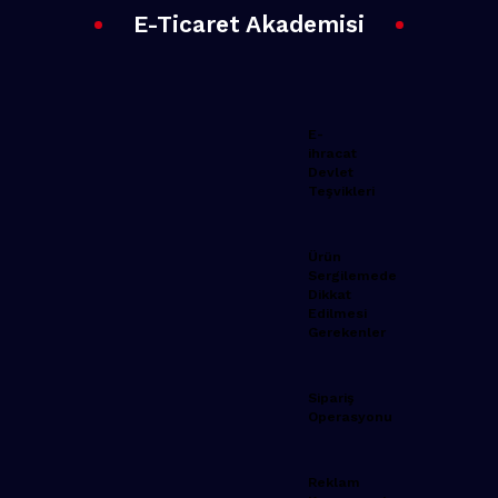
E-Ticaret Akademisi
E-
ihracat
Devlet
Teşvikleri
Ürün
Sergilemede
Dikkat
Edilmesi
Gerekenler
Sipariş
Operasyonu
Reklam