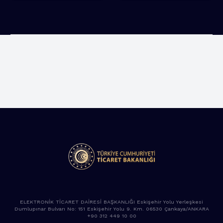
ELEKTRONİK TİCARET DAİRESİ BAŞKANLIĞI Eskişehir Yolu Yerleşkesi
Dumlupınar Bulvarı No: 151 Eskişehir Yolu 9. Km. 06530 Çankaya/ANKARA
+90 312 449 10 00