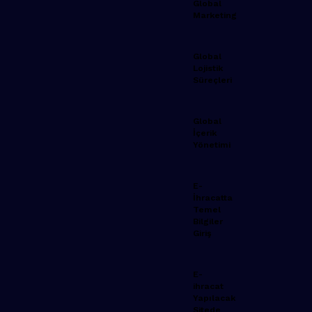
Global
Marketing
Global
Lojistik
Süreçleri
Global
İçerik
Yönetimi
E-
İhracatta
Temel
Bilgiler
Giriş
E-
ihracat
Yapılacak
Sitede